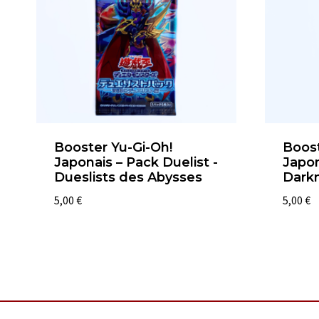
Booster Yu-Gi-Oh!
Boost
Japonais – Pack Duelist -
Japon
Dueslists des Abysses
Dark
5,00
€
5,00
€