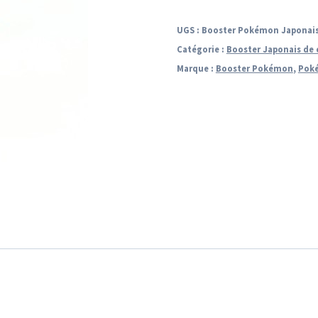
Booster
Pokémon
UGS :
Booster Pokémon Japonais -
Japonais
Catégorie :
Booster Japonais de 
-
Marque :
Booster Pokémon
,
Pok
Soleil
et
Lune
:
Fairy
Rise