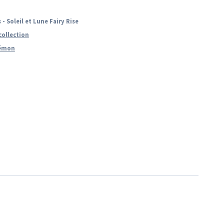
 Soleil et Lune Fairy Rise
collection
émon