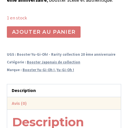
1 en stock
quantité
AJOUTER AU PANIER
de
Booster
Yu-
UGS :
Booster Yu-Gi-Oh! - Rarity collection 20 ème anniversaire
Gi-
Catégorie :
Booster Japonais de collection
Oh!
Marque :
Booster Yu-Gi-Oh !
,
Yu-Gi-Oh !
Japonais
-
Description
Rarity
collection
Avis (0)
20
ème
Description
anniversaire