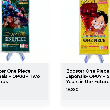
130,00 €.
99,00 €.
ter One Piece
Booster One Piece
ais – OP08 – Two
Japonais- OP07 – 
nds
Years in the Future
10,00
€