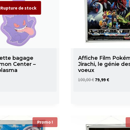
uette bagage
Affiche Film Poké
mon Center –
Jirachi, le génie de
plasma
voeux
Le
Le
100,00
€
79,99
€
prix
prix
initial
actuel
était :
est :
100,00 €.
79,99 €.
Promo !