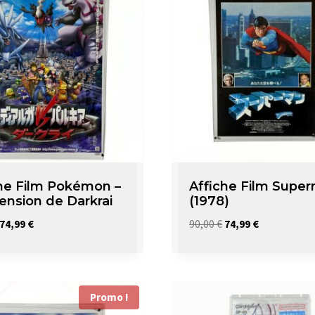
he Film Pokémon –
Affiche Film Supe
ension de Darkrai
(1978)
Le
Le
Le
Le
74,99
€
90,00
€
74,99
€
prix
prix
prix
prix
initial
actuel
initial
actuel
était :
est :
était :
est :
Promo !
95,00 €.
74,99 €.
90,00 €.
74,99 €.