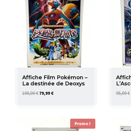
Affiche Film Pokémon –
Affic
La destinée de Deoxys
L’Asc
Le
Le
100,00
€
79,99
€
95,00
€
prix
prix
initial
actuel
était :
est :
Promo !
100,00 €.
79,99 €.