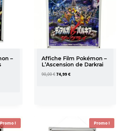
mon –
Affiche Film Pokémon –
s
L’Ascension de Darkrai
Le
Le
90,00
€
74,99
€
prix
prix
initial
actuel
était :
est :
90,00 €.
74,99 €.
Promo !
Promo !