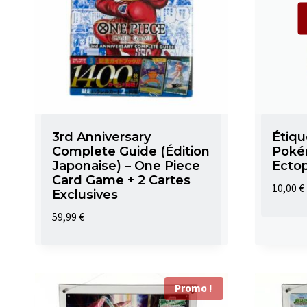
3rd Anniversary
Étiq
Complete Guide (Édition
Poké
Japonaise) – One Piece
Ecto
Card Game + 2 Cartes
10,00
€
Exclusives
59,99
€
Promo !