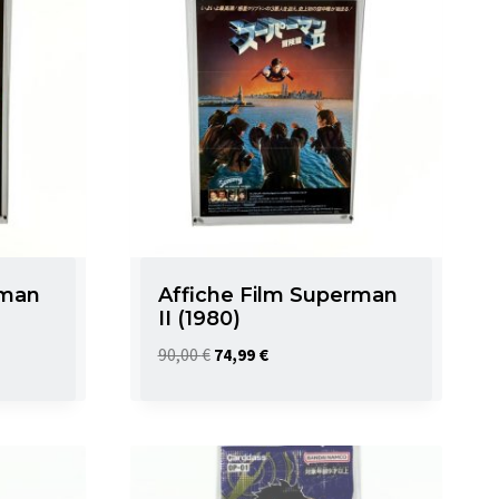
rman
Affiche Film Superman
II (1980)
Le
Le
90,00
€
74,99
€
prix
prix
initial
actuel
était :
est :
90,00 €.
74,99 €.