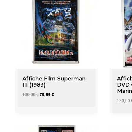
Affiche Film Superman
Affic
III (1983)
DVD O
Mari
Le
Le
100,00
€
79,99
€
130,00
prix
prix
initial
actuel
était :
est :
100,00 €.
79,99 €.