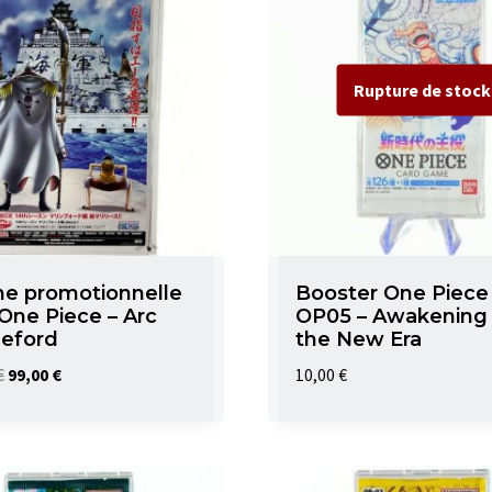
he promotionnelle
Booster One Piece
ne Piece – Arc
OP05 – Awakening 
neford
the New Era
Le
Le
€
99,00
€
10,00
€
prix
prix
initial
actuel
était :
est :