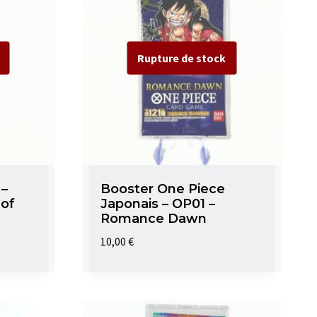
 –
Booster One Piece
of
Japonais – OP01 –
Romance Dawn
10,00
€