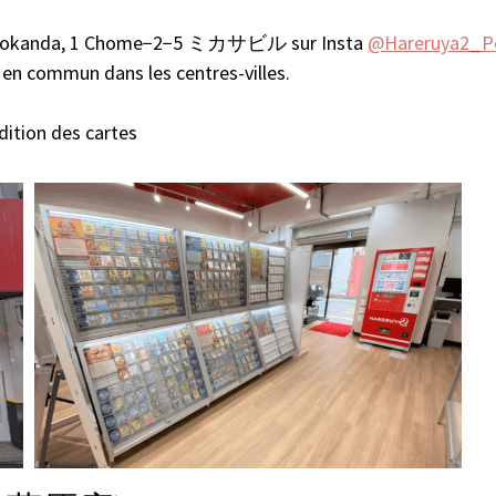
Sotokanda, 1 Chome−2−5 ミカサビル sur Insta
@Hareruya2_P
 en commun dans les centres-villes.
édition des cartes