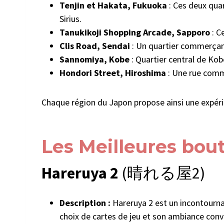
Tenjin et Hakata, Fukuoka
: Ces deux qua
Sirius.
Tanukikoji Shopping Arcade, Sapporo
: C
Clis Road, Sendai
: Un quartier commerçant
Sannomiya, Kobe
: Quartier central de Ko
Hondori Street, Hiroshima
: Une rue comm
Chaque région du Japon propose ainsi une expérie
Les Meilleures bou
Hareruya 2
(晴れる屋2)
Description :
Hareruya 2 est un incontournab
choix de cartes de jeu et son ambiance conv