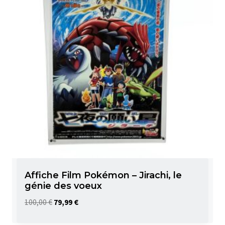
Affiche Film Pokémon – Jirachi, le
génie des voeux
Le
Le
100,00
€
79,99
€
prix
prix