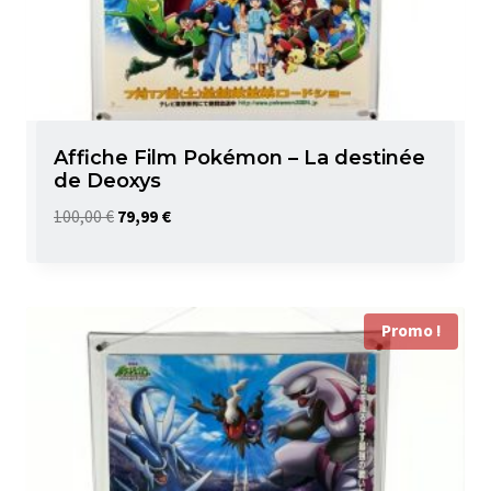
Affiche Film Pokémon – La destinée
de Deoxys
Le
Le
100,00
€
79,99
€
prix
prix
initial
actuel
était :
est :
Promo !
100,00 €.
79,99 €.