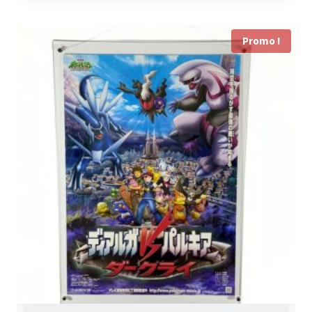
initial
actuel
était :
est :
Promo !
100,00 €.
79,99 €.