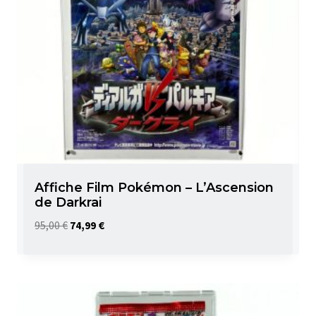
Affiche Film Pokémon – L’Ascension
de Darkrai
Le
Le
95,00
€
74,99
€
prix
prix
initial
actuel
était :
est :
95,00 €.
74,99 €.