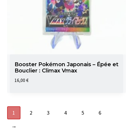
Booster Pokémon Japonais – Épée et
Bouclier : Climax Vmax
16,00
€
1
2
3
4
5
6
→