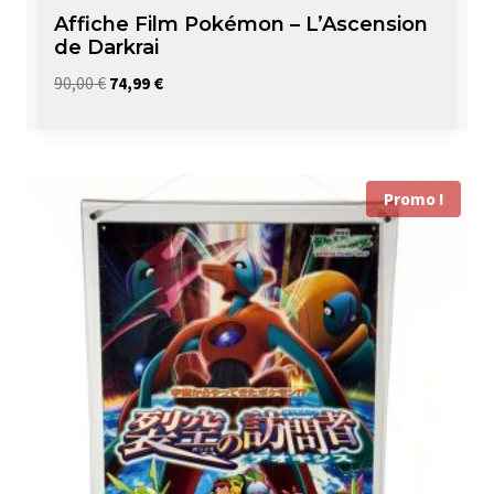
Affiche Film Pokémon – L’Ascension
de Darkrai
Le
Le
90,00
€
74,99
€
prix
prix
initial
actuel
était :
est :
Promo !
90,00 €.
74,99 €.