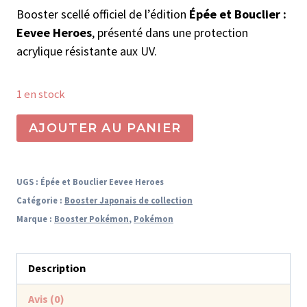
Booster scellé officiel de l’édition
Épée et Bouclier :
Eevee Heroes
, présenté dans une protection
acrylique résistante aux UV.
1 en stock
quantité
AJOUTER AU PANIER
de
Booster
Pokémon
UGS :
Épée et Bouclier Eevee Heroes
Japonais
Catégorie :
Booster Japonais de collection
-
Marque :
Booster Pokémon
,
Pokémon
Épée
et
Description
Bouclier
:
Avis (0)