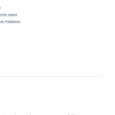
a
nter Japon
ter
,
Pokémon