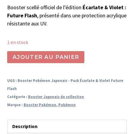
Booster scellé officiel de l’édition
Écarlate & Violet :
Future Flash
, présenté dans une protection acrylique
résistante aux UV.
1 en stock
quantité
AJOUTER AU PANIER
de
Booster
Pokémon
UGS :
Booster Pokémon Japonais - Pack Écarlate & Violet Future
Japonais
Flash
-
Catégorie :
Booster Japonais de collection
Pack
Marque :
Booster Pokémon
,
Pokémon
Écarlate
et
Description
Violet