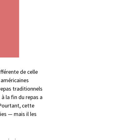
ifférente de celle
u américaines
repas traditionnels
à la fin du repas a
Pourtant, cette
es — mais il les