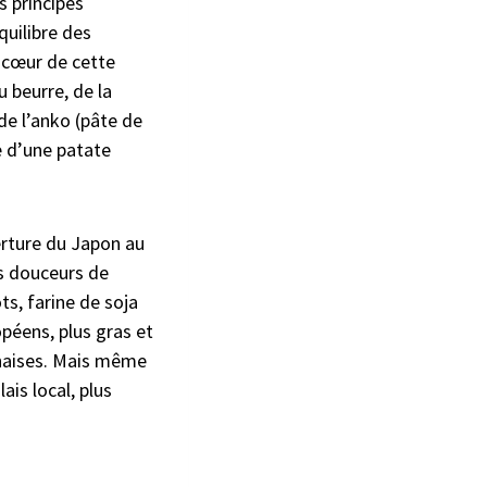
s principes
quilibre des
u cœur de cette
 beurre, de la
de l’anko (pâte de
e d’une patate
verture du Japon au
Les douceurs de
ts, farine de soja
opéens, plus gras et
ponaises. Mais même
ais local, plus