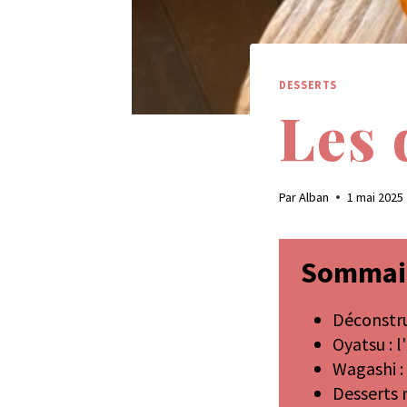
DESSERTS
Les 
Par
Alban
1 mai 2025
Sommai
Déconstrui
Oyatsu : l
Wagashi : 
Desserts 