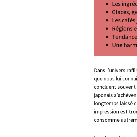
Les ingré
Glaces, g
Les cafés
Régions et
Tendance
Une harmo
Dans l’univers raff
que nous lui connai
concluent souvent l
japonais s’achèvent
longtemps laissé c
impression est trom
consomme autremen