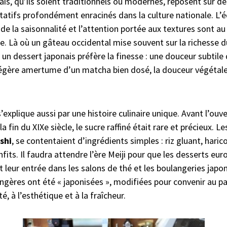
is, qu’ils soient traditionnels ou modernes, reposent sur de
tatifs profondément enracinés dans la culture nationale. L’é
 de la saisonnalité et l’attention portée aux textures sont a
. Là où un gâteau occidental mise souvent sur la richesse du
un dessert japonais préfère la finesse : une douceur subtile 
 légère amertume d’un matcha bien dosé, la douceur végétal
’explique aussi par une histoire culinaire unique. Avant l’ou
a fin du XIXe siècle, le sucre raffiné était rare et précieux. 
shi
, se contentaient d’ingrédients simples : riz gluant, harico
onfits. Il faudra attendre l’ère Meiji pour que les desserts eur
nt leur entrée dans les salons de thé et les boulangeries ja
ngères ont été « japonisées », modifiées pour convenir au pal
é, à l’esthétique et à la fraîcheur.