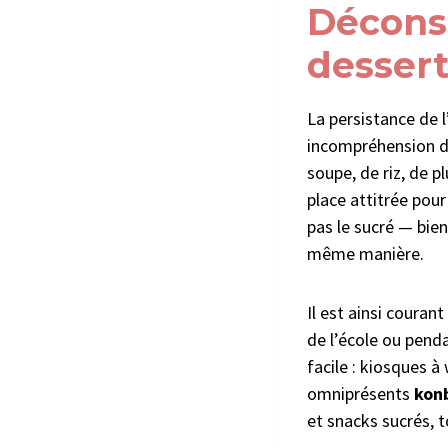
Déconst
dessert
La persistance de 
incompréhension de
soupe, de riz, de 
place attitrée pour
pas le sucré — bie
même manière.
Il est ainsi couran
de l’école ou pend
facile : kiosques à
omniprésents
konb
et snacks sucrés, 