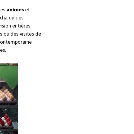
Les
animes
et
tcha ou des
ision entières
 ou des visites de
 contemporaine
es.