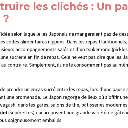
ruire les clichés : Un p
 ?
l’idée selon laquelle les Japonais ne mangeraient pas de des
s codes alimentaires nippons. Dans les repas traditionnels
plusieurs accompagnements salés et d’un tsukemono (pickles),
 une sucrerie en fin de repas. Cela ne veut pas dire que les 
n au contraire. Simplement, ils ne le consomment pas au m
t de prendre un encas sucré entre les repas, lors d’une pause a
ant une promenade. Le Japon regorge de lieux où s’offrir un
 wagashi dans les gares, salons de thé, pâtisseries modernes,
ini
(supérettes) qui proposent une grande variété de gâtea
tous soigneusement emballés.