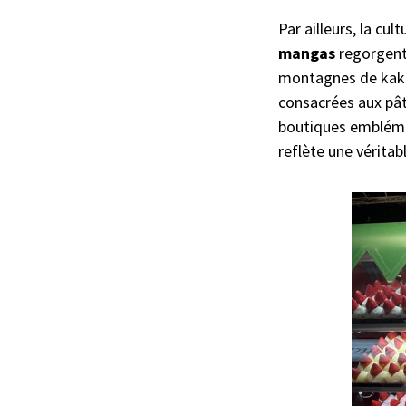
Par ailleurs, la cu
mangas
regorgent
montagnes de kakigō
consacrées aux pât
boutiques emblémat
reflète une vérita