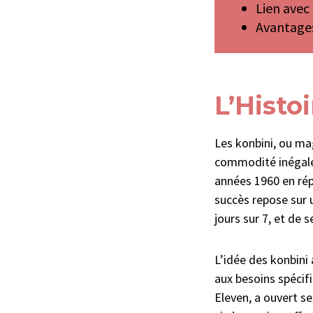
Lien avec
Avantages
L’Histo
Les konbini, ou ma
commodité inégalée 
années 1960 en rép
succès repose sur u
jours sur 7, et de
L’idée des konbini
aux besoins spécif
Eleven, a ouvert se