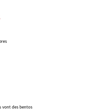
s
pres
ns vont des bentos