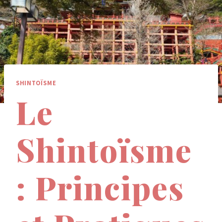
SHINTOÏSME
Le
Shintoïsme
: Principes