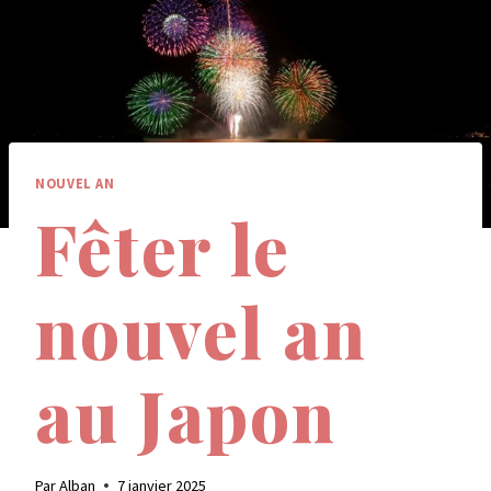
NOUVEL AN
Fêter le
nouvel an
au Japon
Par
Alban
7 janvier 2025