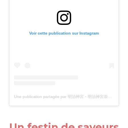
Voir cette publication sur Instagram
Une publication partagée par 明治神宮・明治神宮崇敬会【公式】東京原宿 (@meijijingu_sukeikai)
Un festin de saveurs