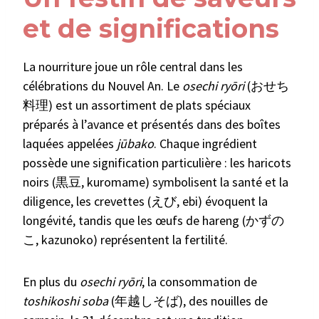
et de significations
La nourriture joue un rôle central dans les
célébrations du Nouvel An. Le
osechi ryōri
(おせち
料理) est un assortiment de plats spéciaux
préparés à l’avance et présentés dans des boîtes
laquées appelées
jūbako
. Chaque ingrédient
possède une signification particulière : les haricots
noirs (黒豆, kuromame) symbolisent la santé et la
diligence, les crevettes (えび, ebi) évoquent la
longévité, tandis que les œufs de hareng (かずの
こ, kazunoko) représentent la fertilité.
En plus du
osechi ryōri
, la consommation de
toshikoshi soba
(年越しそば), des nouilles de