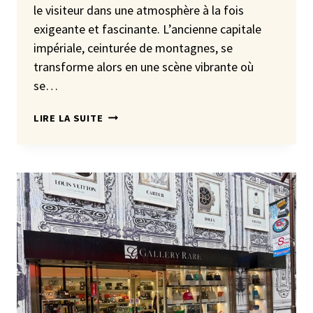
le visiteur dans une atmosphère à la fois
exigeante et fascinante. L’ancienne capitale
impériale, ceinturée de montagnes, se
transforme alors en une scène vibrante où
se…
LES
LIRE LA SUITE
ACTIVITÉS
UNIQUES
DE
L’ÉTÉ
À
KYOTO
:
EXPÉRIENCES
AUTHENTIQUES