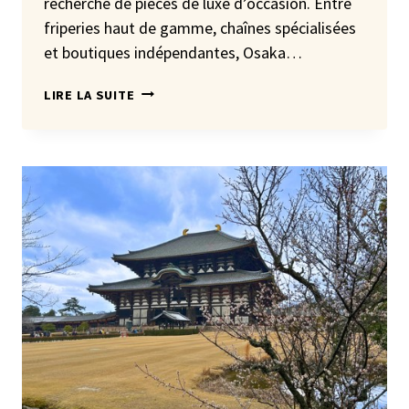
recherche de pièces de luxe d’occasion. Entre
friperies haut de gamme, chaînes spécialisées
et boutiques indépendantes, Osaka…
LES
LIRE LA SUITE
10
MEILLEURES
BOUTIQUES
DE
LUXE
D’OCCASION
À
OSAKA