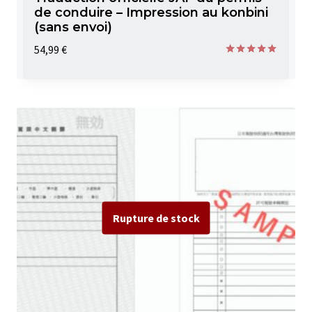
de conduire – Impression au konbini
(sans envoi)
54,99
€
Note
5.00
sur 5