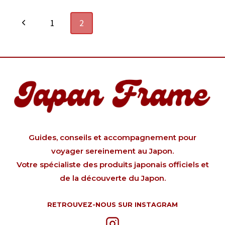
POUR
Navigation
Page
1
2
LA
NOURRITURE
de
précédente
page
Guides, conseils et accompagnement pour
voyager sereinement au Japon.
Votre spécialiste des produits japonais officiels et
de la découverte du Japon.
RETROUVEZ-NOUS SUR INSTAGRAM